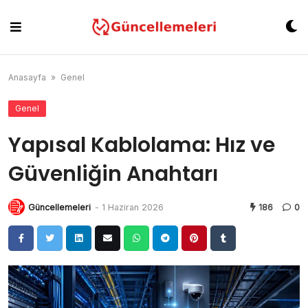
Skip
to
content
Anasayfa
»
Genel
Genel
Yapısal Kablolama: Hız ve
Güvenliğin Anahtarı
Güncellemeleri
-
1 Haziran 2026
186
0