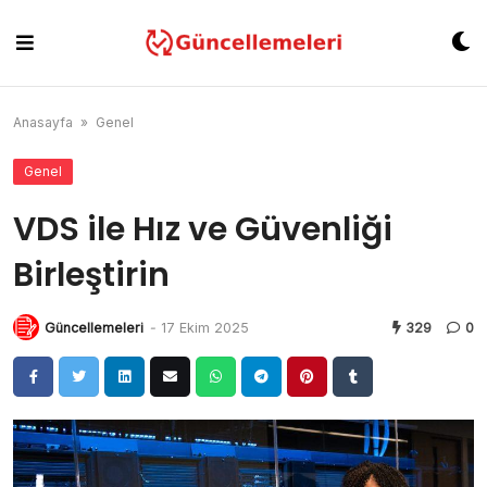
Skip
to
content
Anasayfa
»
Genel
Genel
VDS ile Hız ve Güvenliği
Birleştirin
Güncellemeleri
-
17 Ekim 2025
329
0