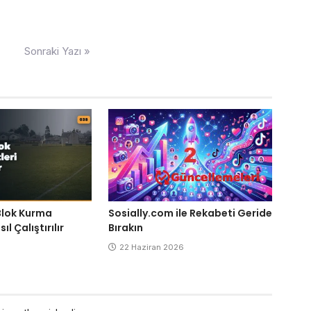
Sonraki Yazı »
Blok Kurma
Sosially.com ile Rekabeti Geride
ıl Çalıştırılır
Bırakın
6
22 Haziran 2026