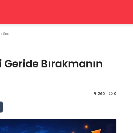
 Sırrı
i Geride Bırakmanın
260
0