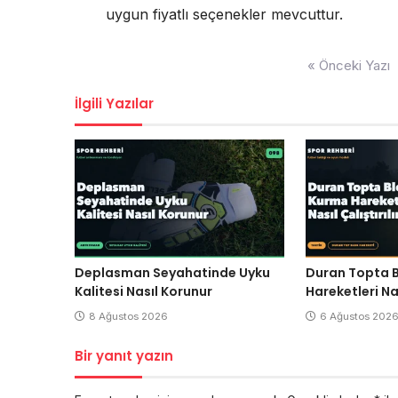
uygun fiyatlı seçenekler mevcuttur.
Yazı
« Önceki Yazı
gezinmesi
İlgili Yazılar
Deplasman Seyahatinde Uyku
Duran Topta 
Kalitesi Nasıl Korunur
Hareketleri Nas
8 Ağustos 2026
6 Ağustos 202
Bir yanıt yazın