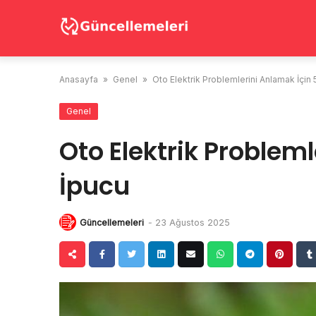
Skip
to
content
Anasayfa
»
Genel
»
Oto Elektrik Problemlerini Anlamak İçin 
Genel
Oto Elektrik Probleml
İpucu
Güncellemeleri
-
23 Ağustos 2025