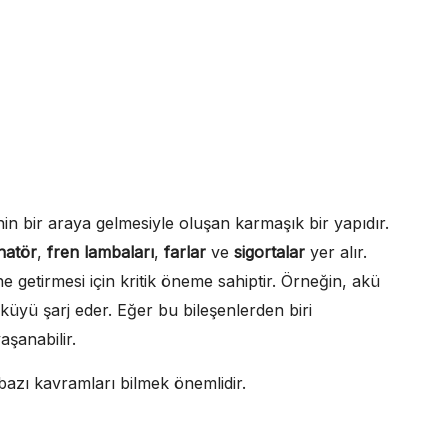
nin bir araya gelmesiyle oluşan karmaşık bir yapıdır.
natör
,
fren lambaları
,
farlar
ve
sigortalar
yer alır.
ine getirmesi için kritik öneme sahiptir. Örneğin, akü
 aküyü şarj eder. Eğer bu bileşenlerden biri
aşanabilir.
n bazı kavramları bilmek önemlidir.