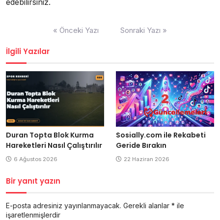
edebilirsiniz.
Yazı
« Önceki Yazı
Sonraki Yazı »
gezinmesi
İlgili Yazılar
Sosially.com ile Rekabeti
Duran Topta Blok Kurma
Geride Bırakın
Hareketleri Nasıl Çalıştırılır
22 Haziran 2026
6 Ağustos 2026
Bir yanıt yazın
E-posta adresiniz yayınlanmayacak.
Gerekli alanlar
*
ile
işaretlenmişlerdir