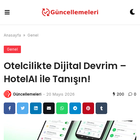
Skip
to
content
Anasayfa
»
Genel
Genel
Otelcilikte Dijital Devrim –
HotelAI ile Tanışın!
Güncellemeleri
-
20 Mayıs 2026
200
0