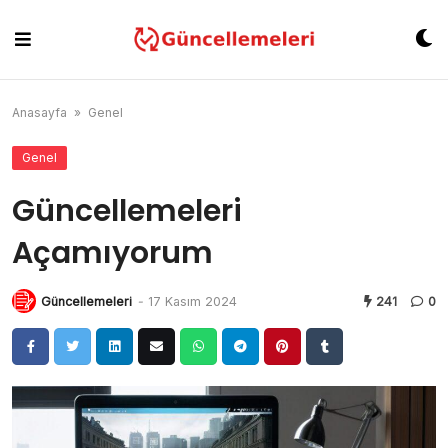
Skip
to
content
Anasayfa
»
Genel
Genel
Güncellemeleri
Açamıyorum
Güncellemeleri
-
17 Kasım 2024
241
0