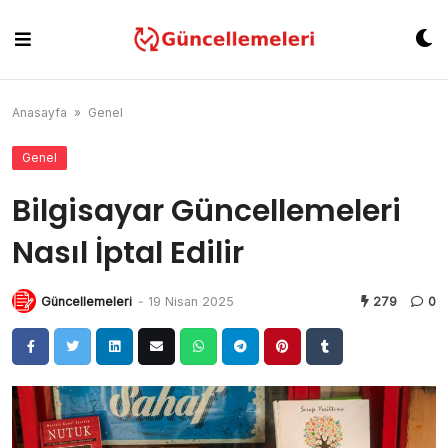
Skip
to
content
Anasayfa
»
Genel
Genel
Bilgisayar Güncellemeleri
Nasıl İptal Edilir
Güncellemeleri
-
19 Nisan 2025
279
0