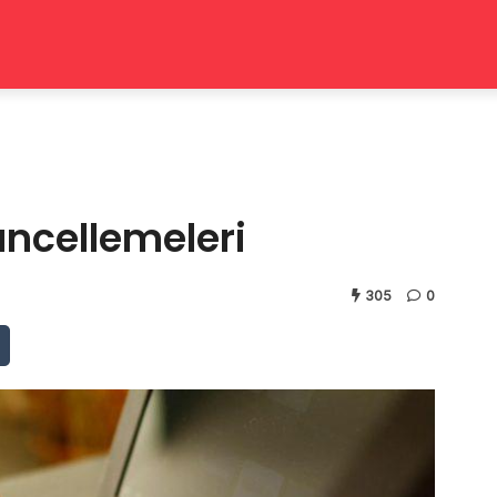
ncellemeleri
305
0