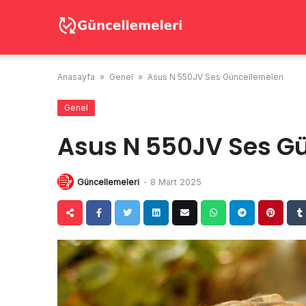
Skip
to
content
Anasayfa
»
Genel
»
Asus N 550JV Ses Güncellemeleri
Genel
Asus N 550JV Ses Gü
Güncellemeleri
-
8 Mart 2025